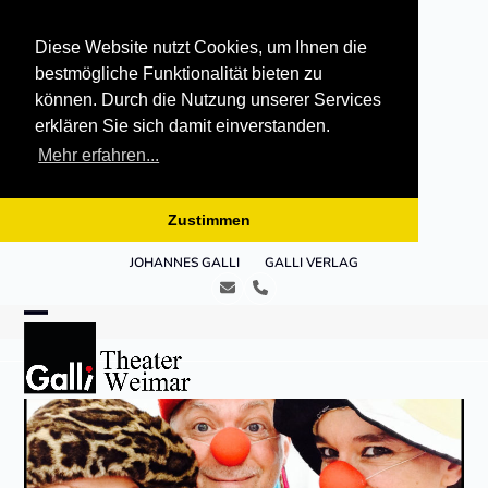
Diese Website nutzt Cookies, um Ihnen die
bestmögliche Funktionalität bieten zu
können. Durch die Nutzung unserer Services
erklären Sie sich damit einverstanden.
Mehr erfahren...
Zustimmen
Skip
JOHANNES GALLI
GALLI VERLAG
to
E-
Telefon
content
Mail
Open
Close
mobile
mobile
menu
menu