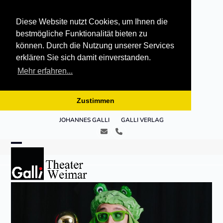
Diese Website nutzt Cookies, um Ihnen die
bestmögliche Funktionalität bieten zu
können. Durch die Nutzung unserer Services
erklären Sie sich damit einverstanden.
Mehr erfahren...
Zustimmen
Skip
JOHANNES GALLI
GALLI VERLAG
to
E-
Telefon
content
Mail
Open
Close
mobile
mobile
menu
menu