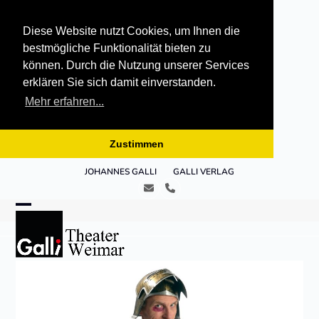
Diese Website nutzt Cookies, um Ihnen die
bestmögliche Funktionalität bieten zu
können. Durch die Nutzung unserer Services
erklären Sie sich damit einverstanden.
Mehr erfahren...
Zustimmen
Skip
JOHANNES GALLI
GALLI VERLAG
to
E-
Telefon
content
Mail
Open
Close
mobile
mobile
menu
menu