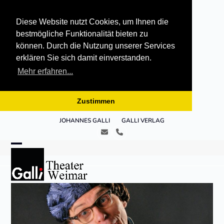
Diese Website nutzt Cookies, um Ihnen die
bestmögliche Funktionalität bieten zu
können. Durch die Nutzung unserer Services
erklären Sie sich damit einverstanden.
Mehr erfahren...
Zustimmen
Skip
JOHANNES GALLI
GALLI VERLAG
to
E-
Telefon
content
Mail
Open
Close
mobile
mobile
menu
menu