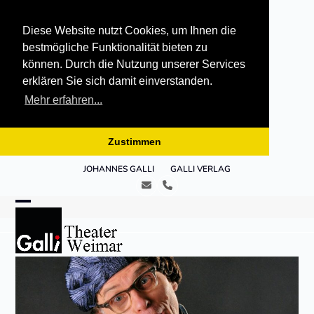
Diese Website nutzt Cookies, um Ihnen die
bestmögliche Funktionalität bieten zu
können. Durch die Nutzung unserer Services
erklären Sie sich damit einverstanden.
Mehr erfahren...
Zustimmen
Skip
JOHANNES GALLI
GALLI VERLAG
to
E-
Telefon
content
Mail
Open
Close
mobile
mobile
menu
menu