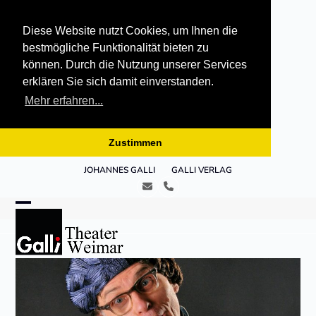
Diese Website nutzt Cookies, um Ihnen die
bestmögliche Funktionalität bieten zu
können. Durch die Nutzung unserer Services
erklären Sie sich damit einverstanden.
Mehr erfahren...
Zustimmen
Skip
JOHANNES GALLI
GALLI VERLAG
to
E-
Telefon
content
Mail
Open
Close
mobile
mobile
menu
menu