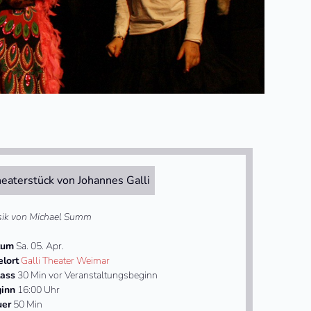
eaterstück von Johannes Galli
ik von Michael Summ
tum
Sa. 05. Apr.
elort
Galli Theater Weimar
lass
30 Min vor Veranstaltungsbeginn
inn
16:00 Uhr
uer
50 Min