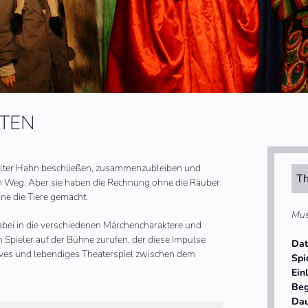
NTEN
n alter Hahn beschließen, zusammenzubleiben und
Th
n Weg. Aber sie haben die Rechnung ohne die Räuber
ne die Tiere gemacht.
Mus
dabei in die verschiedenen Märchencharaktere und
 Spieler auf der Bühne zurufen, der diese Impulse
Da
aktives und lebendiges Theaterspiel zwischen dem
Spi
Ein
Beg
Da