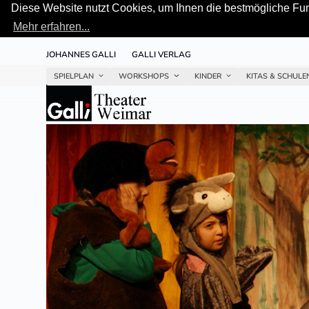
Diese Website nutzt Cookies, um Ihnen die bestmögliche Funk
Mehr erfahren...
Skip
JOHANNES GALLI
GALLI VERLAG
to
content
SPIELPLAN
WORKSHOPS
KINDER
KITAS & SCHUL