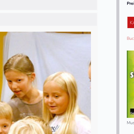
Pre
K
Buc
Mus