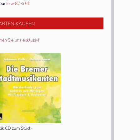
ise
Erw 8 / Ki 6€
ARTEN KAUFEN
hen Sie uns exklusiv!
ik CD zum Stück