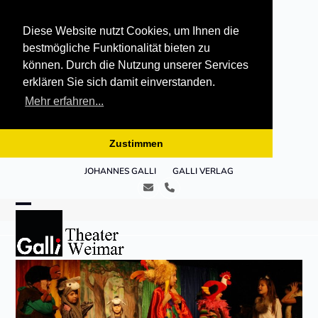
Diese Website nutzt Cookies, um Ihnen die
bestmögliche Funktionalität bieten zu
können. Durch die Nutzung unserer Services
erklären Sie sich damit einverstanden.
Mehr erfahren...
Zustimmen
Skip
JOHANNES GALLI
GALLI VERLAG
to
E-
Telefon
content
Mail
Open
Close
mobile
mobile
menu
menu