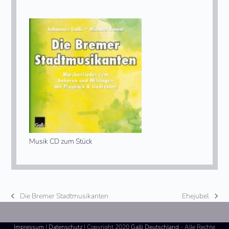
Musik CD zum Stück
Die Bremer Stadtmusikanten
Ehejubel
vorheriger
Nächster
Beitrag:
Beitrag:
Impressum
|
Datenschutz
| Copyright 2020
Galli Deutschland
- Alle Rechte