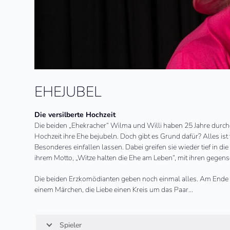
EHEJUBEL
Die versilberte Hochzeit
Die beiden „Ehekracher“ Wilma und Willi haben 25 Jahre durch
Hochzeit ihre Ehe bejubeln. Doch gibt es Grund dafür? Alles ist
Besonderes einfallen lassen. Dabei greifen sie wieder tief in die
ihrem Motto, „Witze halten die Ehe am Leben“, mit ihren gegen
Die beiden Erzkomödianten geben noch einmal alles. Am Ende fre
einem Märchen, die Liebe einen Kreis um das Paar…
Spieler