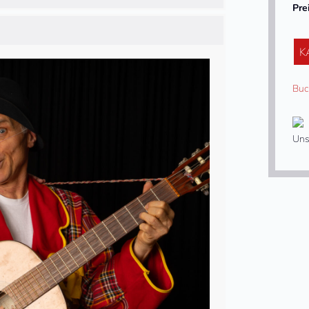
Pre
K
Buc
Uns