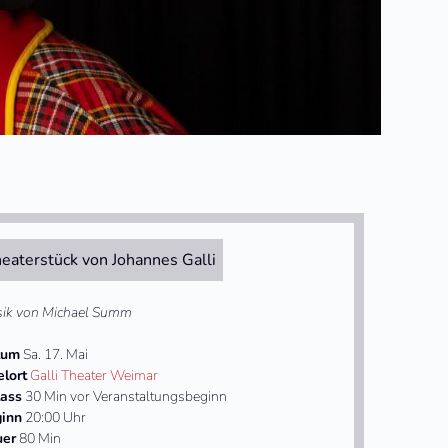
eaterstück von Johannes Galli
ik von Michael Summ
tum
Sa. 17. Mai
elort
Galli Theater Weimar
lass
30 Min vor Veranstaltungsbeginn
inn
20:00 Uhr
uer
80 Min