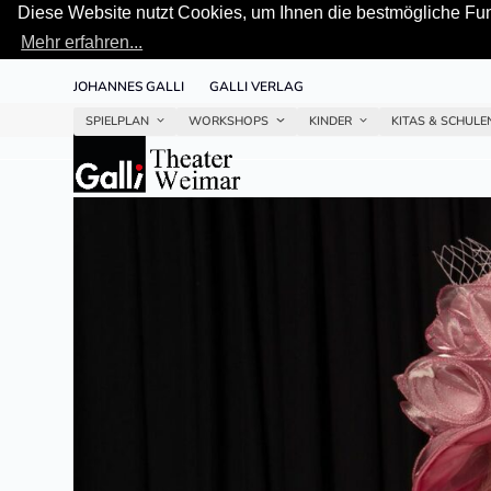
Diese Website nutzt Cookies, um Ihnen die bestmögliche Funk
Mehr erfahren...
Skip
JOHANNES GALLI
GALLI VERLAG
to
content
SPIELPLAN
WORKSHOPS
KINDER
KITAS & SCHUL