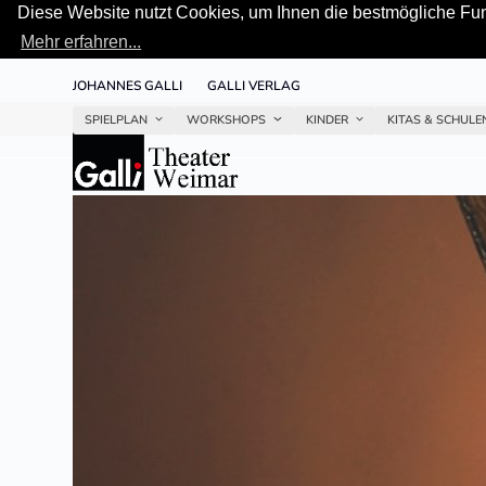
Diese Website nutzt Cookies, um Ihnen die bestmögliche Funk
Mehr erfahren...
Skip
JOHANNES GALLI
GALLI VERLAG
to
content
SPIELPLAN
WORKSHOPS
KINDER
KITAS & SCHUL