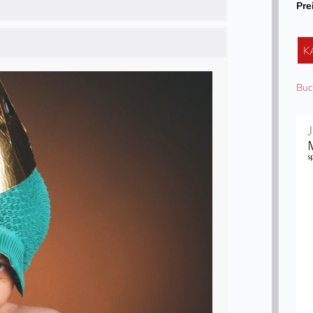
Pre
K
Buc