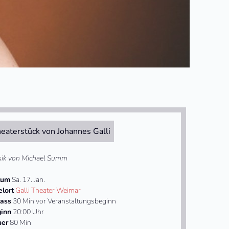
eaterstück von Johannes Galli
ik von Michael Summ
tum
Sa. 17. Jan.
elort
Galli Theater Weimar
lass
30 Min vor Veranstaltungsbeginn
inn
20:00 Uhr
uer
80 Min