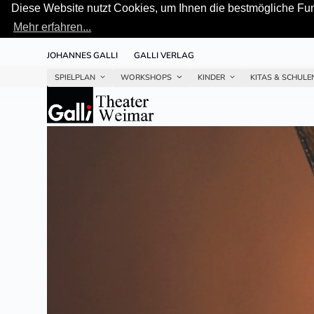
Diese Website nutzt Cookies, um Ihnen die bestmögliche Funk
Mehr erfahren...
Skip
JOHANNES GALLI
GALLI VERLAG
to
content
SPIELPLAN
WORKSHOPS
KINDER
KITAS & SCHUL