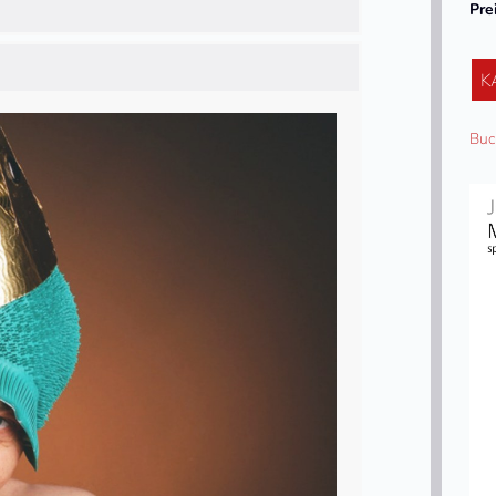
Pre
K
Buc