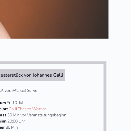
eaterstück von Johannes Galli
ik von Michael Summ
tum
Fr. 10. Juli
elort
Galli Theater Weimar
lass
30 Min vor Veranstaltungsbeginn
inn
20:00 Uhr
uer
80 Min