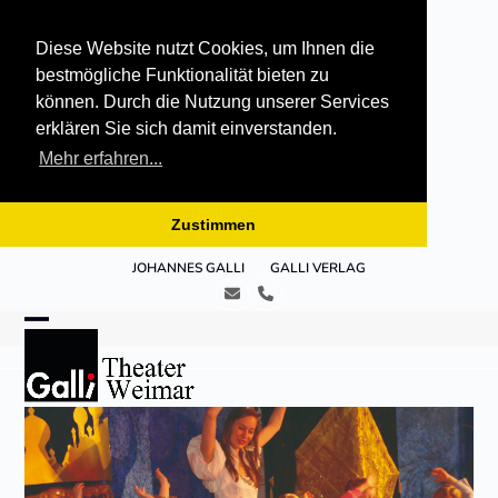
Diese Website nutzt Cookies, um Ihnen die
bestmögliche Funktionalität bieten zu
können. Durch die Nutzung unserer Services
erklären Sie sich damit einverstanden.
Mehr erfahren...
Zustimmen
Skip
JOHANNES GALLI
GALLI VERLAG
to
E-
Telefon
content
Mail
Open
Close
mobile
mobile
menu
menu