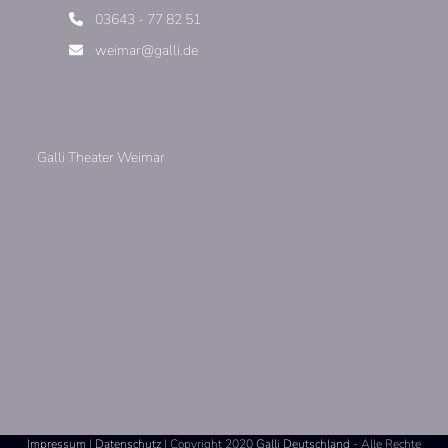
03643 - 77 82 51
weimar@galli.de
Galli Theater Weimar
Impressum
|
Datenschutz
| Copyright 2020
Galli Deutschland
- Alle Rechte