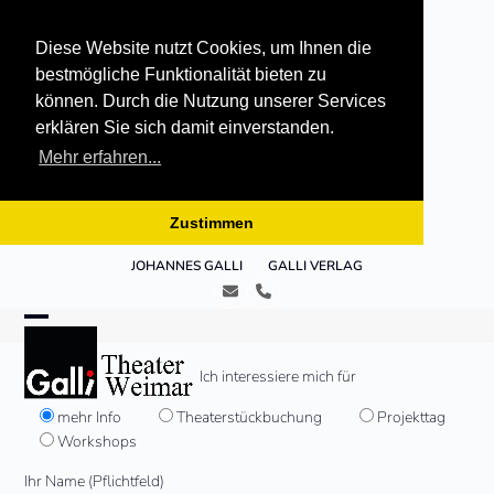
Diese Website nutzt Cookies, um Ihnen die
bestmögliche Funktionalität bieten zu
können. Durch die Nutzung unserer Services
erklären Sie sich damit einverstanden.
Mehr erfahren...
Zustimmen
Skip
JOHANNES GALLI
GALLI VERLAG
to
E-
Telefon
content
Mail
Open
Close
mobile
mobile
Ich interessiere mich für
menu
menu
mehr Info
Theaterstückbuchung
Projekttag
Workshops
Ihr Name (Pflichtfeld)