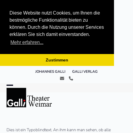
Diese Website nutzt Cookies, um Ihnen die
bestmögliche Funktionalität bieten zu
können. Durch die Nutzung unserer Services
erklären Sie sich damit einverstanden.
Mehr erfahren...
Zustimmen
Skip
JOHANNES GALLI
GALLI VERLAG
to
E-
Telefon
content
Mail
Open
Close
mobile
mobile
menu
menu
Dies ist ein Typoblindtext. An ihm kann man sehen, ob alle