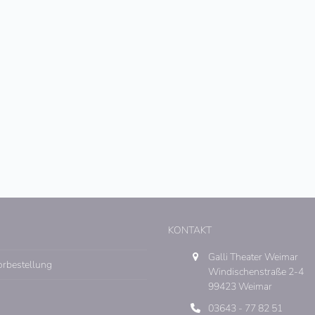
KONTAKT
Galli Theater Weimar
orbestellung
Windischenstraße 2-4
99423 Weimar
03643 - 77 82 51