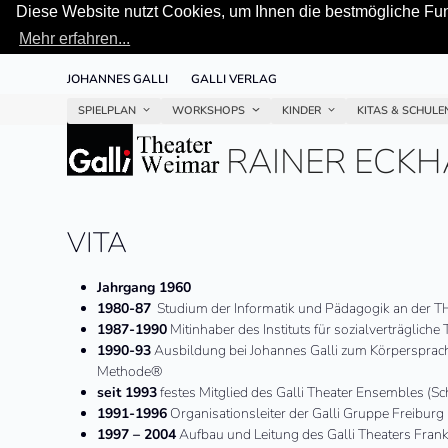
Diese Website nutzt Cookies, um Ihnen die bestmögliche Funk
Mehr erfahren...
Skip
JOHANNES GALLI
GALLI VERLAG
to
content
SPIELPLAN
WORKSHOPS
KINDER
KITAS & SCHUL
RAINER ECK
VITA
Jahrgang 1960
1980-87
Studium der Informatik und Pädagogik an der T
1987-1990
Mitinhaber des Instituts für sozialverträgliche
1990-93
Ausbildung bei Johannes Galli zum Körpersprach
Methode®
seit 1993
festes Mitglied des Galli Theater Ensembles (
1991-1996
Organisationsleiter der Galli Gruppe Freiburg
1997 – 2004
Aufbau und Leitung des Galli Theaters Frank